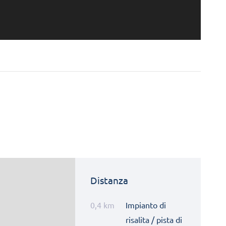
Distanza
0,4 km
Impianto di
risalita / pista di