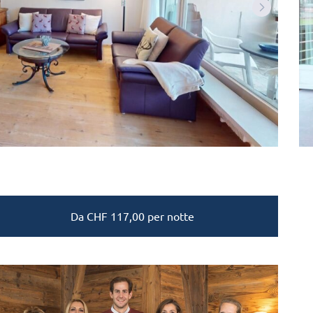
Da
CHF
117,00
per notte