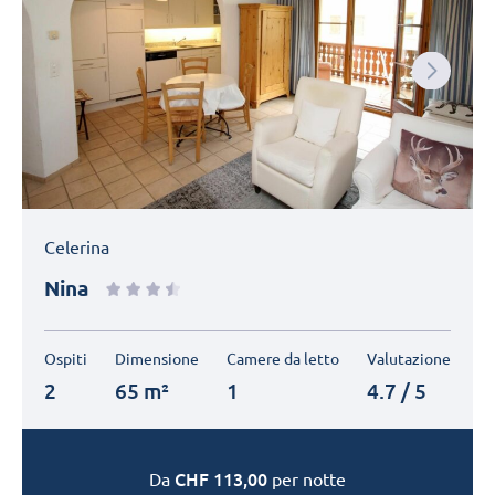
Next
Celerina
Nina
Ospiti
Dimensione
Camere da letto
Valutazione
2
65 m²
1
4.7 / 5
CHF
113,00
Da
per notte