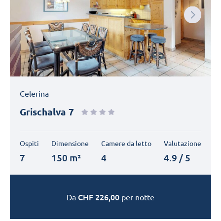
Next
Celerina
Grischalva 7
Ospiti
Dimensione
Camere da letto
Valutazione
7
150 m²
4
4.9 / 5
CHF
226,00
Da
per notte