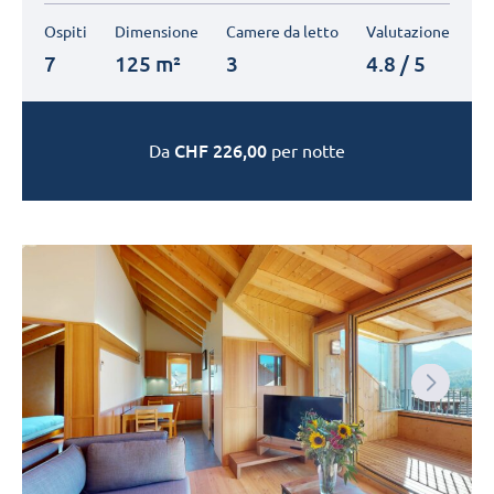
Ospiti
Dimensione
Camere da letto
Valutazione
7
125 m²
3
4.8 / 5
CHF
226,00
Da
per notte
Next