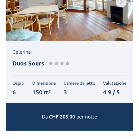
Next
Celerina
Duos Sours
Ospiti
Dimensione
Camere da letto
Valutazione
6
150 m²
3
4.9 / 5
CHF
205,00
Da
per notte