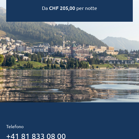
CHF
205,00
Da
per notte
Telefono
+41 81 833 08 00