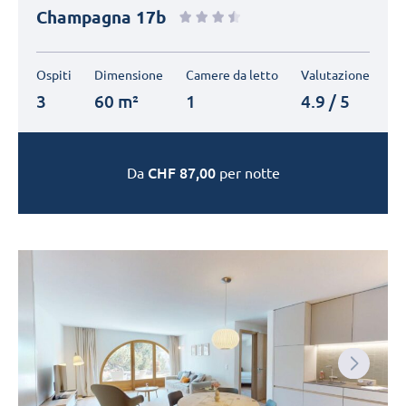
Champagna 17b
Ospiti
Dimensione
Camere da letto
Valutazione
3
60 m²
1
4.9 / 5
CHF
87,00
Da
per notte
Next