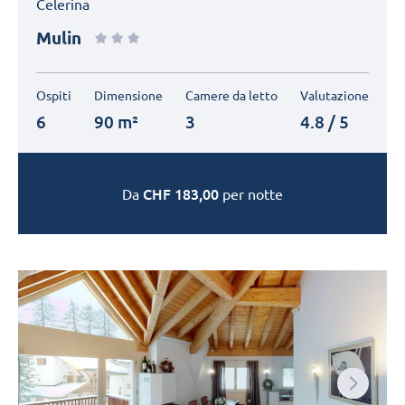
Celerina
Mulin
Ospiti
Dimensione
Camere da letto
Valutazione
6
90 m²
3
4.8 / 5
CHF
183,00
Da
per notte