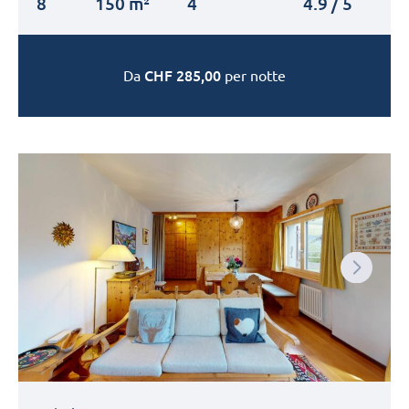
8
150 m²
4
4.9 / 5
CHF
285,00
Da
per notte
Next