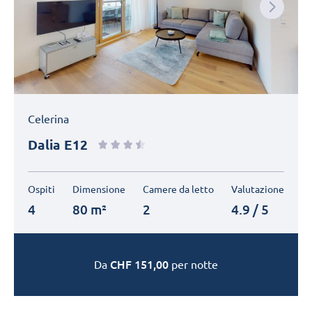
Next
Celerina
Dalia E12
Ospiti
Dimensione
Camere da letto
Valutazione
4
80 m²
2
4.9 / 5
CHF
151,00
Da
per notte