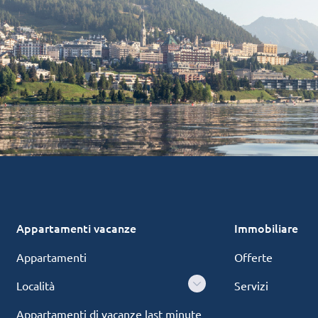
Appartamenti vacanze
Immobiliare
Appartamenti
Offerte
Località
Servizi
Appartamenti di vacanze last minute