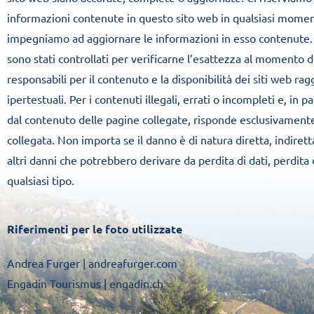
informazioni contenute in questo sito web in qualsiasi momen
impegniamo ad aggiornare le informazioni in esso contenute. Tut
sono stati controllati per verificarne l’esattezza al momento
responsabili per il contenuto e la disponibilità dei siti web ra
ipertestuali. Per i contenuti illegali, errati o incompleti e, in p
dal contenuto delle pagine collegate, risponde esclusivamente 
collegata. Non importa se il danno è di natura diretta, indirett
altri danni che potrebbero derivare da perdita di dati, perdita di
qualsiasi tipo.
Riferimenti per le foto utilizzate
Andrea Furger |
andreafurger.com
Engadin Tourismus |
engadin.ch