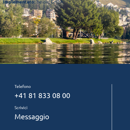
Implementato:
be-on! Gmbh
Telefono
+41 81 833 08 00
Scrivici
Messaggio