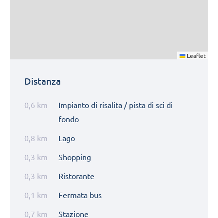
Leaflet
Distanza
0,6 km
Impianto di risalita / pista di sci di
fondo
0,8 km
Lago
0,3 km
Shopping
0,3 km
Ristorante
0,1 km
Fermata bus
0,7 km
Stazione