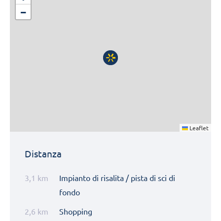
−
Leaflet
Distanza
3,1 km
Impianto di risalita / pista di sci di
fondo
2,6 km
Shopping