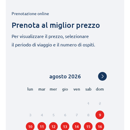
Prenotazione online
Prenota al miglior prezzo
Per visualizzare il prezzo, selezionare
il periodo di viaggio e il numero di ospiti.
agosto
2026
lun
mar
mer
gio
ven
sab
dom
1
2
3
4
5
6
7
8
9
10
11
12
13
14
15
16