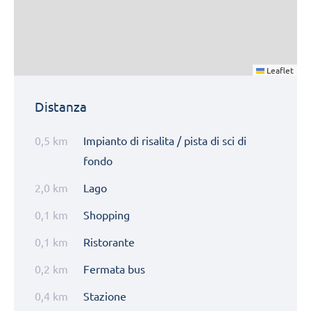
Leaflet
Distanza
0,5 km
Impianto di risalita / pista di sci di
fondo
2,0 km
Lago
0,1 km
Shopping
0,1 km
Ristorante
0,2 km
Fermata bus
0,4 km
Stazione