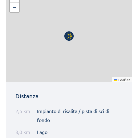
−
Leaflet
Distanza
2,5 km
Impianto di risalita / pista di sci di
fondo
3,0 km
Lago