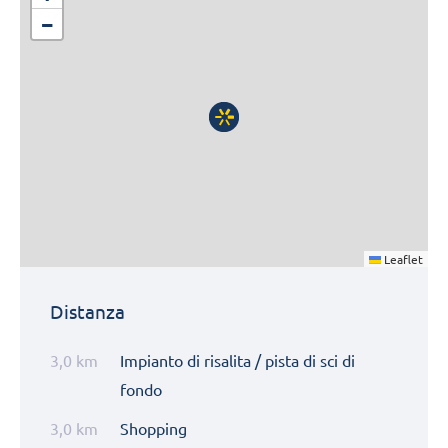
−
Leaflet
Distanza
3,0 km
Impianto di risalita / pista di sci di
fondo
3,0 km
Shopping