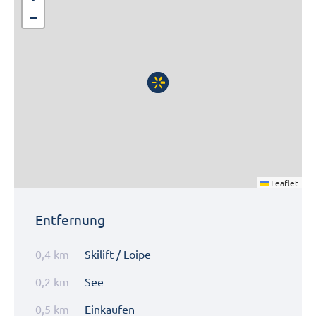
−
Leaflet
Entfernung
0,4 km
Skilift / Loipe
0,2 km
See
0,5 km
Einkaufen