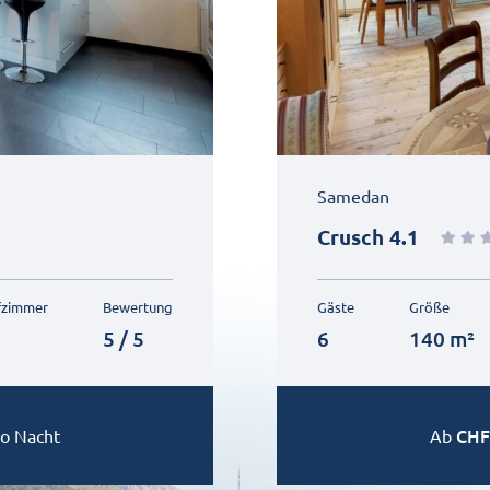
Samedan
Crusch 4.1
fzimmer
Bewertung
Gäste
Größe
5 / 5
6
140 m²
CHF
o Nacht
Ab