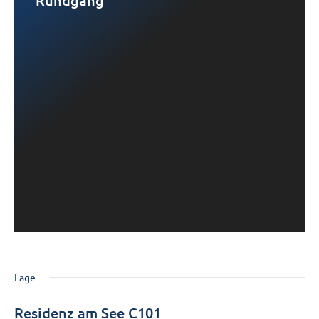
Rundgang
Lage
Residenz am See C101