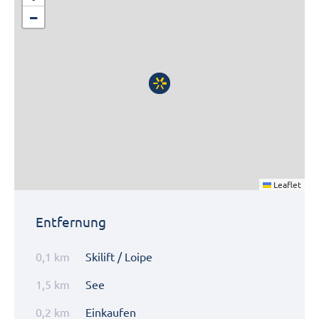
−
Leaflet
Entfernung
0,1 km
Skilift / Loipe
1,5 km
See
0,2 km
Einkaufen