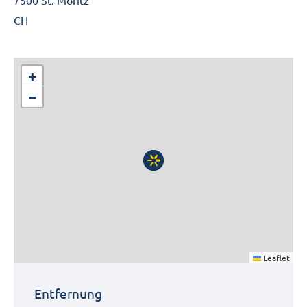
7500 St. Moritz
CH
+
−
Leaflet
Entfernung